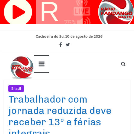
Pular
para
o
conteúdo
Cachoeira do Sul,10 de agosto de 2026
Brasil
Ultimas Noticias
Trabalhador com
jornada reduzida deve
receber 13º e férias
integrais