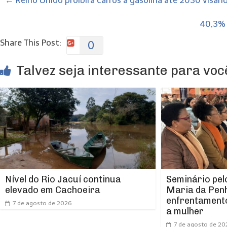
←
Reino Unido proibirá carros a gasolina até 2030 visan
40,3% 
Share This Post:
0
Talvez seja interessante para você
Nível do Rio Jacuí continua
Seminário pel
elevado em Cachoeira
Maria da Pen
enfrentamento
7 de agosto de 2026
a mulher
7 de agosto de 20