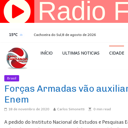
Pular
para
o
conteúdo
15°C
Cachoeira do Sul,8 de agosto de 2026
INÍCIO
ULTIMAS NOTICIAS
CIDADE
Brasil
Ultimas Noticias
Forças Armadas vão auxiliar
Enem
18 de novembro de 2020
Carlos Simonetti
0
min read
A pedido do Instituto Nacional de Estudos e Pesquisas E