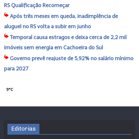
RS Qualificação Recomeçar
Após três meses em queda, inadimplência de
aluguel no RS volta a subir em junho
Temporal causa estragos e deixa cerca de 2,2 mil
imóveis sem energia em Cachoeira do Sul
Governo prevê reajuste de 5,92% no salário mínimo
para 2027
9°C
Editorias