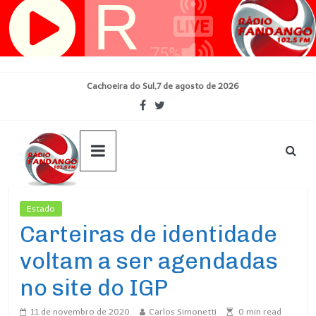
Pular
para
o
conteúdo
Cachoeira do Sul,7 de agosto de 2026
Estado
Ultimas Noticias
Carteiras de identidade
voltam a ser agendadas
no site do IGP
11 de novembro de 2020
Carlos Simonetti
0
min read