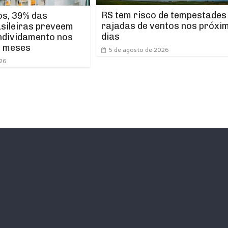
RS tem risco de tempestades
os, 39% das
rajadas de ventos nos próxi
asileiras preveem
dias
ndividamento nos
s meses
5 de agosto de 2026
026