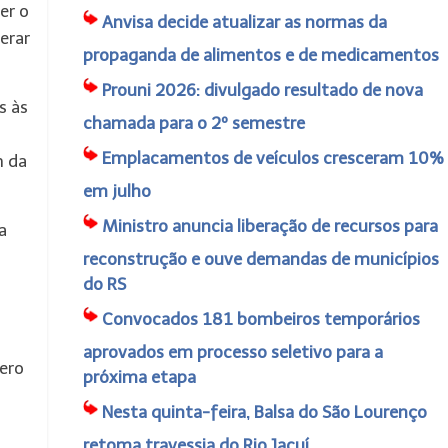
er o
Anvisa decide atualizar as normas da
erar
propaganda de alimentos e de medicamentos
Prouni 2026: divulgado resultado de nova
s às
chamada para o 2º semestre
Emplacamentos de veículos cresceram 10%
m da
em julho
Ministro anuncia liberação de recursos para
a
reconstrução e ouve demandas de municípios
do RS
Convocados 181 bombeiros temporários
aprovados em processo seletivo para a
ero
próxima etapa
á
Nesta quinta-feira, Balsa do São Lourenço
retoma travessia do Rio Jacuí