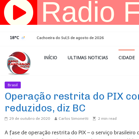
Pular
para
o
conteúdo
18°C
Cachoeira do Sul,5 de agosto de 2026
INÍCIO
ULTIMAS NOTICIAS
CIDADE
Brasil
Ultimas Noticias
Operação restrita do PIX c
reduzidos, diz BC
29 de outubro de 2020
Carlos Simonetti
2
min read
A fase de operação restrita do PIX – o serviço brasilei