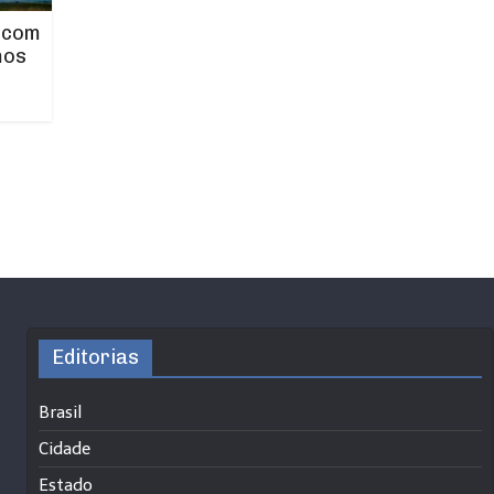
 com
mos
Editorias
Brasil
Cidade
Estado