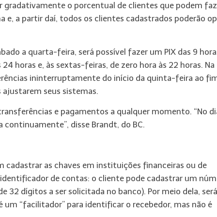
ar gradativamente o porcentual de clientes que podem faz
a e, a partir daí, todos os clientes cadastrados poderão op
bado a quarta-feira, será possível fazer um PIX das 9 hora
s 24 horas e, às sextas-feiras, de zero hora às 22 horas. Na
erências ininterruptamente do início da quinta-feira ao fi
s ajustarem seus sistemas.
er transferências e pagamentos a qualquer momento. “No di
a continuamente”, disse Brandt, do BC.
 cadastrar as chaves em instituições financeiras ou de
identificador de contas: o cliente pode cadastrar um núm
e 32 dígitos a ser solicitada no banco). Por meio dela, ser
 um “facilitador” para identificar o recebedor, mas não é