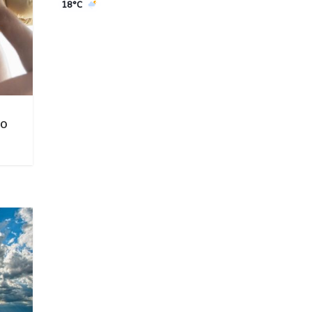
18°C
no