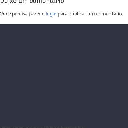
Deixe um comentário
Você precisa fazer o
login
para publicar um comentário.
radiofandango.com - Direitos Reservados