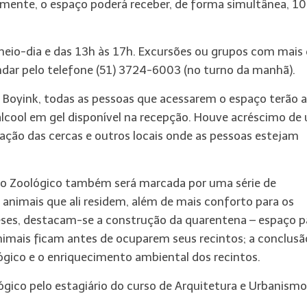
mente, o espaço poderá receber, de forma simultânea, 1
meio-dia e das 13h às 17h. Excursões ou grupos com mais
dar pelo telefone (51) 3724-6003 (no turno da manhã).
 Boyink, todas as pessoas que acessarem o espaço terão a
lcool em gel disponível na recepção. Houve acréscimo de
ização das cercas e outros locais onde as pessoas estejam
 do Zoológico também será marcada por uma série de
 animais que ali residem, além de mais conforto para os
meses, destacam-se a construção da quarentena – espaço p
imais ficam antes de ocuparem seus recintos; a conclusã
ógico e o enriquecimento ambiental dos recintos.
gico pelo estagiário do curso de Arquitetura e Urbanismo