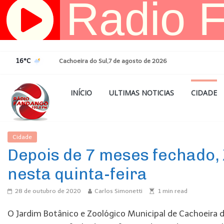
Pular
para
o
conteúdo
16°C
Cachoeira do Sul,7 de agosto de 2026
INÍCIO
ULTIMAS NOTICIAS
CIDADE
Cidade
Ultimas Noticias
Depois de 7 meses fechado,
nesta quinta-feira
28 de outubro de 2020
Carlos Simonetti
1
min read
O Jardim Botânico e Zoológico Municipal de Cachoeira do 