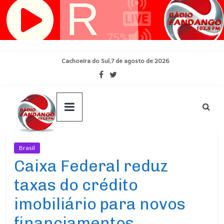
Pular
para
o
conteúdo
Cachoeira do Sul,7 de agosto de 2026
Brasil
Ultimas Noticias
Caixa Federal reduz
taxas do crédito
imobiliário para novos
financiamentos