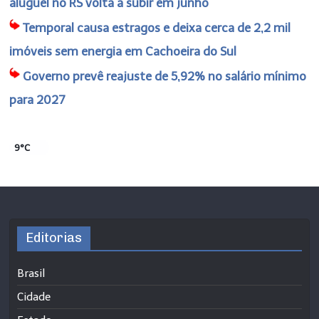
aluguel no RS volta a subir em junho
Temporal causa estragos e deixa cerca de 2,2 mil
imóveis sem energia em Cachoeira do Sul
Governo prevê reajuste de 5,92% no salário mínimo
para 2027
9°C
Editorias
Brasil
Cidade