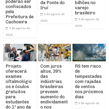
poderão ser
da Ponte do
bilhões no
confiscados
Iruí
varejo
pela
brasileiro
5 de agosto de
Prefeitura de
5 de agosto de
2026
Cachoeira
2026
5 de agosto de
2026
Projeto
RS tem risco
Com juros
oferecerá
de
altos, 39%
exames
tempestades
das
oftalmológic
com rajadas
indústrias
os e óculos
de ventos
brasileiras
gratuitos
nos próximos
preveem
para
dias
aumento do
estudantes
endividament
5 de agosto de
do 1º ano da
o nos