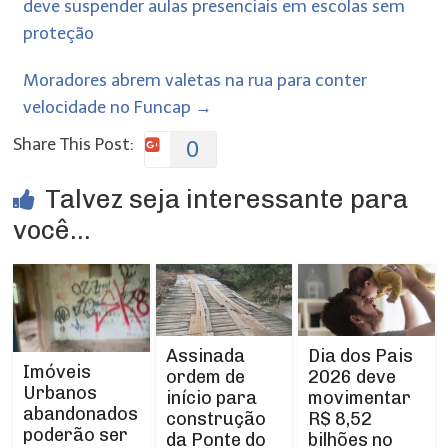
deve suspender aulas presenciais em escolas sem
proteção
Moradores abrem valetas na rua para conter
velocidade no Funcap
→
Share This Post:
0
Talvez seja interessante para
você...
Assinada
Dia dos Pais
Imóveis
ordem de
2026 deve
Urbanos
início para
movimentar
abandonados
construção
R$ 8,52
poderão ser
da Ponte do
bilhões no