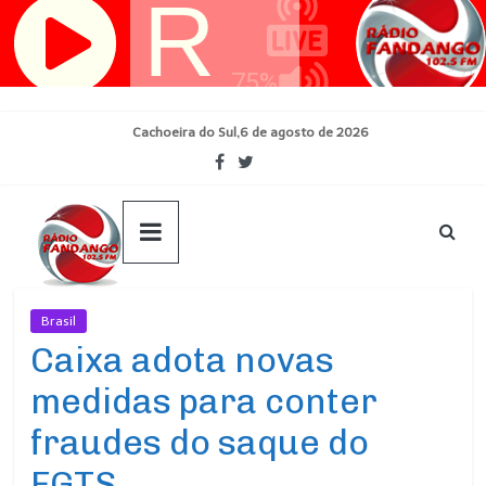
Pular
para
o
conteúdo
Cachoeira do Sul,6 de agosto de 2026
Brasil
Ultimas Noticias
Caixa adota novas
medidas para conter
fraudes do saque do
FGTS