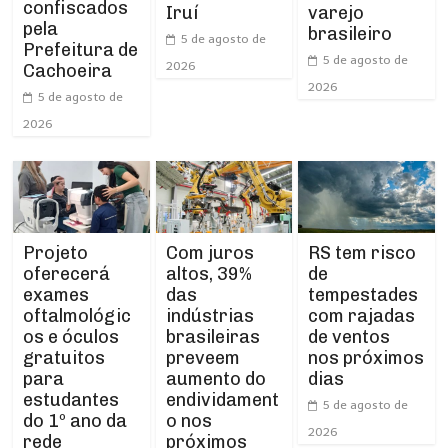
confiscados
Iruí
varejo
pela
brasileiro
5 de agosto de
Prefeitura de
5 de agosto de
2026
Cachoeira
2026
5 de agosto de
2026
Projeto
RS tem risco
Com juros
oferecerá
de
altos, 39%
exames
tempestades
das
oftalmológic
com rajadas
indústrias
os e óculos
de ventos
brasileiras
gratuitos
nos próximos
preveem
para
dias
aumento do
estudantes
endividament
5 de agosto de
do 1º ano da
o nos
2026
rede
próximos