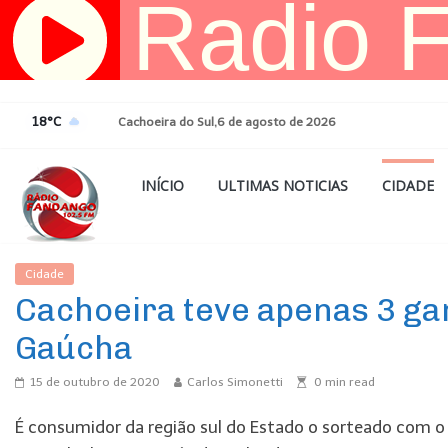
Pular
para
o
conteúdo
18°C
Cachoeira do Sul,6 de agosto de 2026
INÍCIO
ULTIMAS NOTICIAS
CIDADE
Cidade
Ultimas Noticias
Cachoeira teve apenas 3 ga
Gaúcha
15 de outubro de 2020
Carlos Simonetti
0
min read
É consumidor da região sul do Estado o sorteado com o p