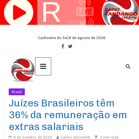
Pular
para
o
conteúdo
Cachoeira do Sul,8 de agosto de 2026
Brasil
Ultimas Noticias
Juízes Brasileiros têm
36% da remuneração em
extras salariais
4 de outubro de 2020
Carlos Simonetti
3
min read