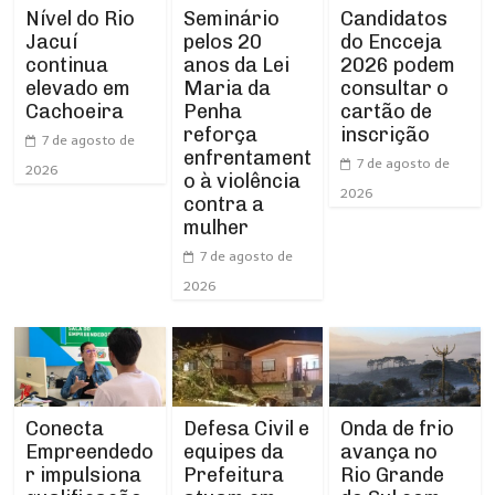
Nível do Rio
Seminário
Candidatos
Jacuí
pelos 20
do Encceja
continua
anos da Lei
2026 podem
elevado em
Maria da
consultar o
Cachoeira
Penha
cartão de
reforça
inscrição
7 de agosto de
enfrentament
7 de agosto de
2026
o à violência
2026
contra a
mulher
7 de agosto de
2026
Conecta
Defesa Civil e
Onda de frio
Empreendedo
equipes da
avança no
r impulsiona
Prefeitura
Rio Grande