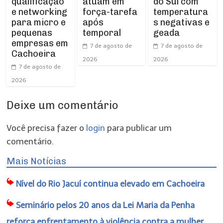
qualificação
atuam em
do Sul com
e networking
força-tarefa
temperatura
para micro e
após
s negativas e
pequenas
temporal
geada
empresas em
7 de agosto de
7 de agosto de
Cachoeira
2026
2026
7 de agosto de
2026
Deixe um comentário
Você precisa fazer o
login
para publicar um
comentário.
Mais Notícias
Nível do Rio Jacuí continua elevado em Cachoeira
Seminário pelos 20 anos da Lei Maria da Penha
reforça enfrentamento à violência contra a mulher