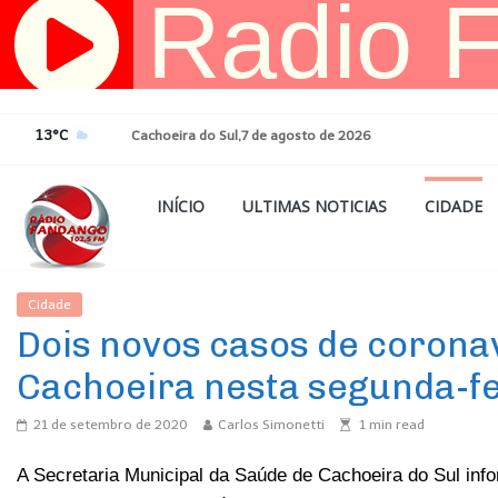
Pular
para
o
conteúdo
13°C
Cachoeira do Sul,7 de agosto de 2026
INÍCIO
ULTIMAS NOTICIAS
CIDADE
Cidade
Ultimas Noticias
Dois novos casos de corona
Cachoeira nesta segunda-fe
21 de setembro de 2020
Carlos Simonetti
1
min read
A Secretaria Municipal da Saúde de Cachoeira do Sul info