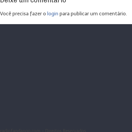
Deixe um comentário
Você precisa fazer o
login
para publicar um comentário.
radiofandango.com - Direitos Reservados