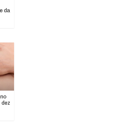
e da
 no
 dez