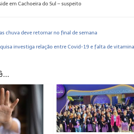
eside em Cachoeira do Sul – suspeito
s chuva deve retornar no final de semana
quisa investiga relação entre Covid-19 e falta de vitamin
...