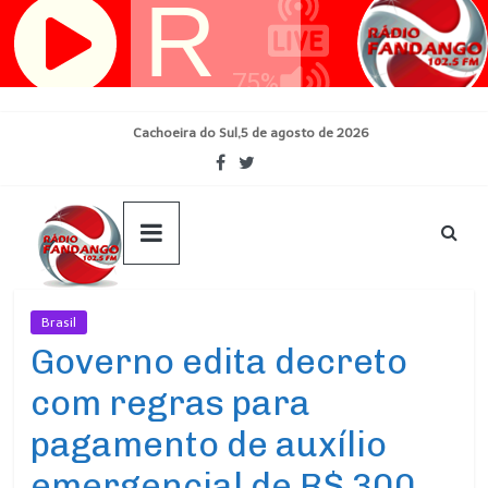
Pular
para
o
conteúdo
Cachoeira do Sul,5 de agosto de 2026
Brasil
Ultimas Noticias
Governo edita decreto
com regras para
pagamento de auxílio
emergencial de R$ 300