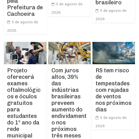
pela
brasileiro
5 de agosto de
Prefeitura de
5 de agosto de
2026
Cachoeira
2026
5 de agosto de
2026
Projeto
RS tem risco
Com juros
oferecerá
de
altos, 39%
exames
tempestades
das
oftalmológic
com rajadas
indústrias
os e óculos
de ventos
brasileiras
gratuitos
nos próximos
preveem
para
dias
aumento do
estudantes
endividament
5 de agosto de
do 1º ano da
o nos
2026
rede
próximos
municipal
três meses