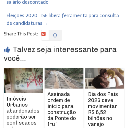
salário descontado
Eleições 2020: TSE libera ferramenta para consulta
de candidaturas
→
Share This Post:
0
Talvez seja interessante para
você...
Assinada
Dia dos Pais
Imóveis
ordem de
2026 deve
Urbanos
início para
movimentar
abandonados
construção
R$ 8,52
poderão ser
da Ponte do
bilhões no
confiscados
Iruí
varejo