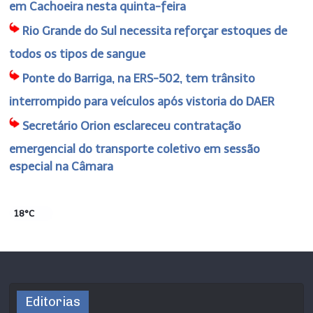
em Cachoeira nesta quinta-feira
Rio Grande do Sul necessita reforçar estoques de
todos os tipos de sangue
Ponte do Barriga, na ERS-502, tem trânsito
interrompido para veículos após vistoria do DAER
Secretário Orion esclareceu contratação
emergencial do transporte coletivo em sessão
especial na Câmara
18°C
Editorias