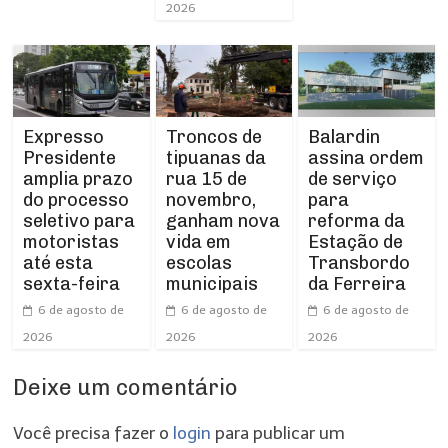
2026
Expresso
Troncos de
Balardin
Presidente
tipuanas da
assina ordem
amplia prazo
rua 15 de
de serviço
do processo
novembro,
para
seletivo para
ganham nova
reforma da
motoristas
vida em
Estação de
até esta
escolas
Transbordo
sexta-feira
municipais
da Ferreira
6 de agosto de
6 de agosto de
6 de agosto de
2026
2026
2026
Deixe um comentário
Você precisa fazer o
login
para publicar um