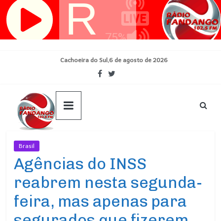
Pular
para
o
conteúdo
Cachoeira do Sul,6 de agosto de 2026
Brasil
Ultimas Noticias
Agências do INSS
reabrem nesta segunda-
feira, mas apenas para
segurados que fizerem