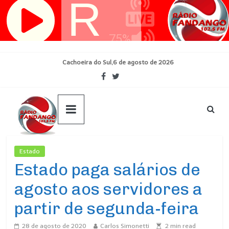
Pular
para
o
conteúdo
Cachoeira do Sul,6 de agosto de 2026
Estado
Ultimas Noticias
Estado paga salários de
agosto aos servidores a
partir de segunda-feira
28 de agosto de 2020
Carlos Simonetti
2
min read