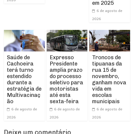
em 2025
6 de agosto de
2026
Expresso
Troncos de
Saúde de
Presidente
tipuanas da
Cachoeira
amplia prazo
rua 15 de
terá turno
do processo
novembro,
estendido
seletivo para
ganham nova
durante a
motoristas
vida em
estratégia de
até esta
escolas
Multivacinaç
sexta-feira
municipais
ão
6 de agosto de
6 de agosto de
6 de agosto de
2026
2026
2026
Deixe um comentário