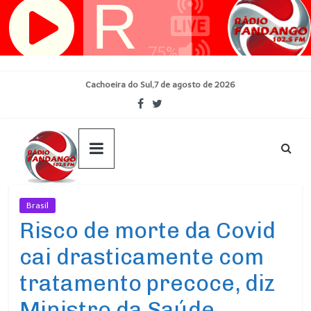
Pular
para
o
conteúdo
Cachoeira do Sul,7 de agosto de 2026
Brasil
Ultimas Noticias
Risco de morte da Covid
cai drasticamente com
tratamento precoce, diz
Ministro da Saúde