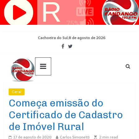
Pular
para
o
conteúdo
Cachoeira do Sul,8 de agosto de 2026
Geral
Ultimas Noticias
Começa emissão do
Certificado de Cadastro
de Imóvel Rural
17 de agosto de 2020
Carlos Simonetti
2
min read