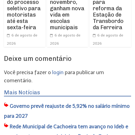
do processo
novembro,
para
seletivo para
ganham nova
reforma da
motoristas
vida em
Estação de
até esta
escolas
Transbordo
sexta-feira
municipais
da Ferreira
6 de agosto de
6 de agosto de
6 de agosto de
2026
2026
2026
Deixe um comentário
Você precisa fazer o
login
para publicar um
comentário.
Mais Notícias
Governo prevê reajuste de 5,92% no salário mínimo
para 2027
Rede Municipal de Cachoeira tem avanço no Ideb e