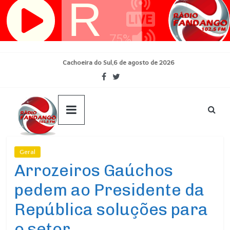
Pular
para
o
conteúdo
Cachoeira do Sul,6 de agosto de 2026
Geral
Ultimas Noticias
Arrozeiros Gaúchos
pedem ao Presidente da
República soluções para
o setor