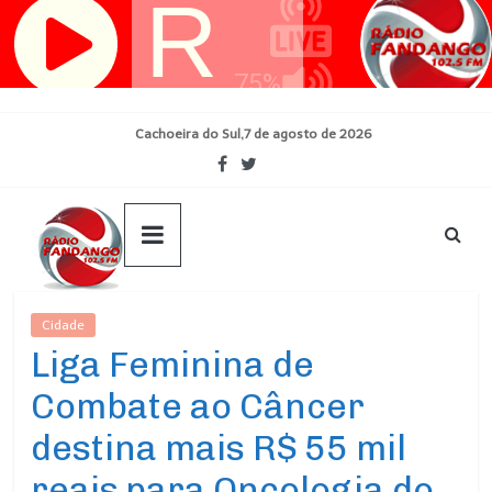
Pular
para
o
conteúdo
Cachoeira do Sul,7 de agosto de 2026
Cidade
Ultimas Noticias
Liga Feminina de
Combate ao Câncer
destina mais R$ 55 mil
reais para Oncologia do