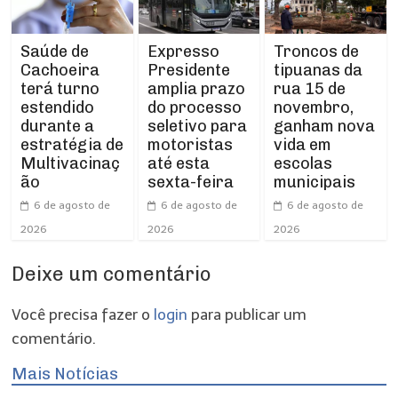
Expresso
Troncos de
Saúde de
Presidente
tipuanas da
Cachoeira
amplia prazo
rua 15 de
terá turno
do processo
novembro,
estendido
seletivo para
ganham nova
durante a
motoristas
vida em
estratégia de
até esta
escolas
Multivacinaç
sexta-feira
municipais
ão
6 de agosto de
6 de agosto de
6 de agosto de
2026
2026
2026
Deixe um comentário
Você precisa fazer o
login
para publicar um
comentário.
Mais Notícias