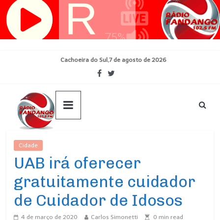
Pular
para
o
conteúdo
Cachoeira do Sul,7 de agosto de 2026
Cidade
Ultimas Noticias
UAB irá oferecer
gratuitamente cuidador
de Cuidador de Idosos
4 de março de 2020
Carlos Simonetti
0
min read