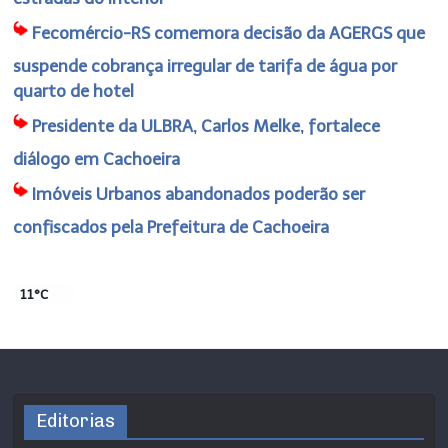
Fecomércio-RS comemora decisão da AGERGS que
suspende cobrança irregular de tarifa de água por
quarto de hotel
Presidente da ULBRA, Carlos Melke, fortalece
diálogo em Cachoeira
Imóveis Urbanos abandonados poderão ser
confiscados pela Prefeitura de Cachoeira
11°C
Editorias