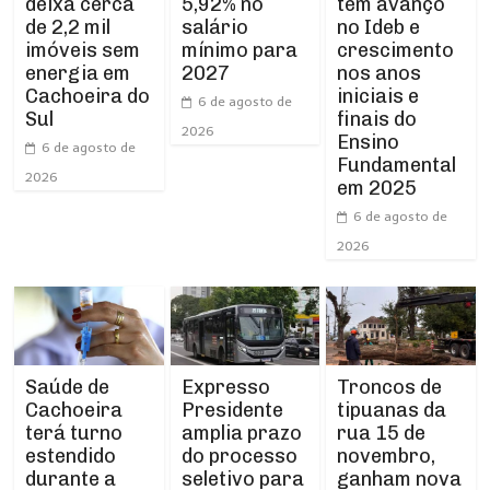
deixa cerca
tem avanço
5,92% no
de 2,2 mil
no Ideb e
salário
imóveis sem
crescimento
mínimo para
energia em
nos anos
2027
Cachoeira do
iniciais e
6 de agosto de
Sul
finais do
2026
Ensino
6 de agosto de
Fundamental
2026
em 2025
6 de agosto de
2026
Expresso
Troncos de
Saúde de
Presidente
tipuanas da
Cachoeira
amplia prazo
rua 15 de
terá turno
do processo
novembro,
estendido
seletivo para
ganham nova
durante a