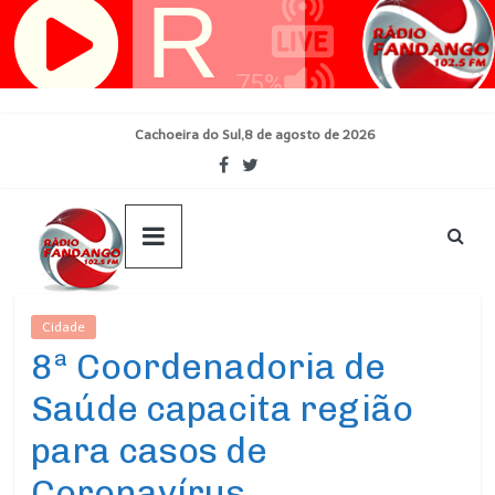
Pular
para
o
conteúdo
Cachoeira do Sul,8 de agosto de 2026
Cidade
Ultimas Noticias
8ª Coordenadoria de
Saúde capacita região
para casos de
Coronavírus