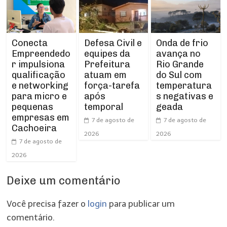
Conecta
Defesa Civil e
Onda de frio
Empreendedo
equipes da
avança no
r impulsiona
Prefeitura
Rio Grande
qualificação
atuam em
do Sul com
e networking
força-tarefa
temperatura
para micro e
após
s negativas e
pequenas
temporal
geada
empresas em
7 de agosto de
7 de agosto de
Cachoeira
2026
2026
7 de agosto de
2026
Deixe um comentário
Você precisa fazer o
login
para publicar um
comentário.