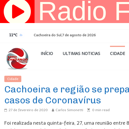
Pular
para
o
conteúdo
11°C
Cachoeira do Sul,7 de agosto de 2026
INÍCIO
ULTIMAS NOTICIAS
CIDADE
Cidade
Ultimas Noticias
Cachoeira e região se prep
casos de Coronavírus
27 de fevereiro de 2020
Carlos Simonetti
0
min read
Foi realizada nesta quinta-feira, 27, uma reunião entre