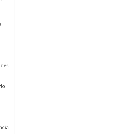
e
ções
vio
ncia