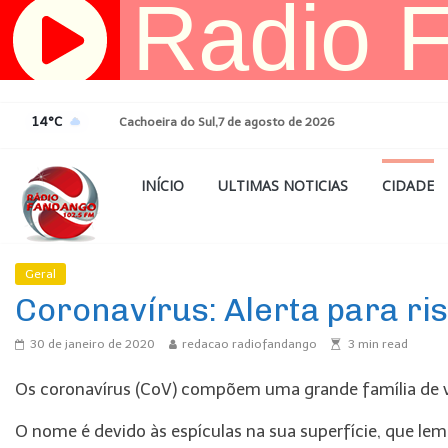
Pular
para
o
conteúdo
14°C
Cachoeira do Sul,7 de agosto de 2026
INÍCIO
ULTIMAS NOTICIAS
CIDADE
Geral
Coronavírus: Alerta para ris
30 de janeiro de 2020
redacao radiofandango
3
min read
Os coronavírus (CoV) compõem uma grande família de 
O nome é devido às espículas na sua superfície, que le