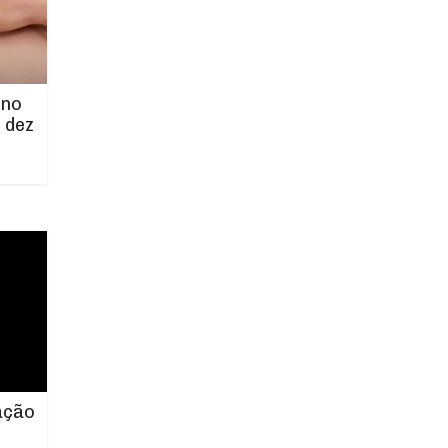
 no
 dez
ação