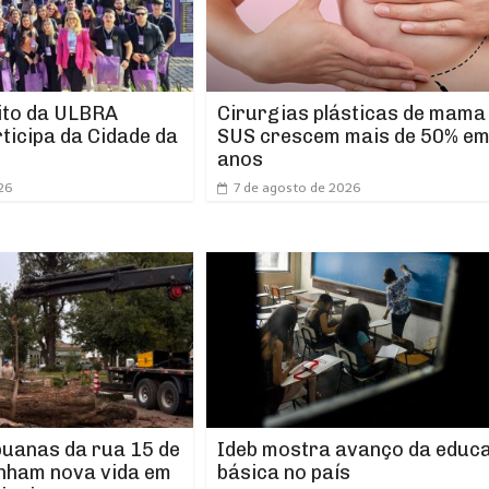
ito da ULBRA
Cirurgias plásticas de mama
ticipa da Cidade da
SUS crescem mais de 50% em
anos
26
7 de agosto de 2026
puanas da rua 15 de
Ideb mostra avanço da educ
nham nova vida em
básica no país