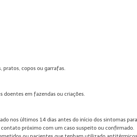
, pratos, copos ou garrafas.
is doentes em fazendas ou criações.
ado nos últimos 14 dias antes do início dos sintomas par
do contato próximo com um caso suspeito ou confirmado.
metidos ou pacientes que tenham utilizado antitérmicos