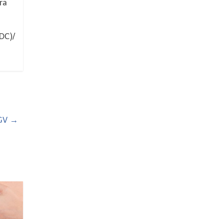
ra
DC)/
FGV
→