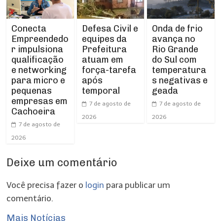
Conecta
Defesa Civil e
Onda de frio
Empreendedo
equipes da
avança no
r impulsiona
Prefeitura
Rio Grande
qualificação
atuam em
do Sul com
e networking
força-tarefa
temperatura
para micro e
após
s negativas e
pequenas
temporal
geada
empresas em
7 de agosto de
7 de agosto de
Cachoeira
2026
2026
7 de agosto de
2026
Deixe um comentário
Você precisa fazer o
login
para publicar um
comentário.
Mais Notícias