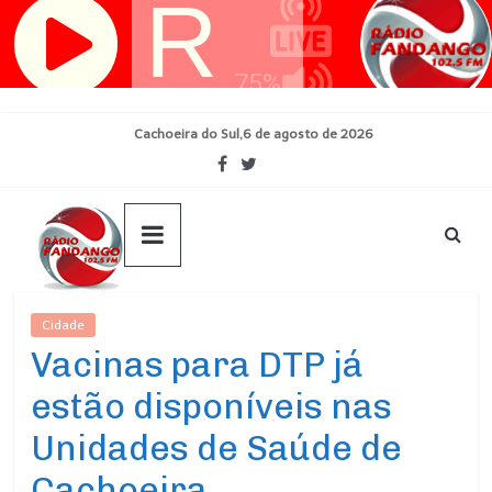
Pular
para
o
conteúdo
Cachoeira do Sul,6 de agosto de 2026
Cidade
Ultimas Noticias
Vacinas para DTP já
estão disponíveis nas
Unidades de Saúde de
Cachoeira