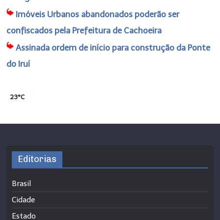
Imóveis Urbanos abandonados poderão ser
confiscados pela Prefeitura de Cachoeira
Assinada ordem de início para construção da Ponte
do Iruí
23°C
Editorias
Brasil
Cidade
Estado