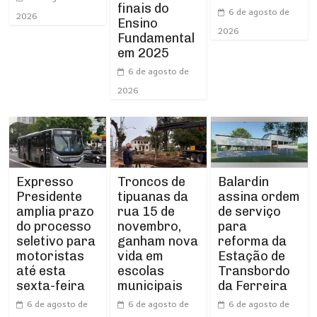
finais do
6 de agosto de
2026
Ensino
2026
Fundamental
em 2025
6 de agosto de
2026
Expresso
Troncos de
Balardin
Presidente
tipuanas da
assina ordem
amplia prazo
rua 15 de
de serviço
do processo
novembro,
para
seletivo para
ganham nova
reforma da
motoristas
vida em
Estação de
até esta
escolas
Transbordo
sexta-feira
municipais
da Ferreira
6 de agosto de
6 de agosto de
6 de agosto de