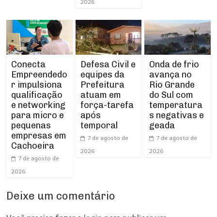
2026
Conecta
Defesa Civil e
Onda de frio
Empreendedo
equipes da
avança no
r impulsiona
Prefeitura
Rio Grande
qualificação
atuam em
do Sul com
e networking
força-tarefa
temperatura
para micro e
após
s negativas e
pequenas
temporal
geada
empresas em
7 de agosto de
7 de agosto de
Cachoeira
2026
2026
7 de agosto de
2026
Deixe um comentário