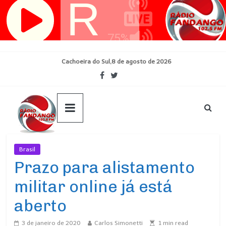
Pular
para
o
conteúdo
Cachoeira do Sul,8 de agosto de 2026
Brasil
Ultimas Noticias
Prazo para alistamento
militar online já está
aberto
3 de janeiro de 2020
Carlos Simonetti
1
min read