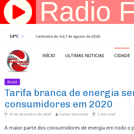
Pular
para
o
conteúdo
14°C
Cachoeira do Sul,7 de agosto de 2026
INÍCIO
ULTIMAS NOTICIAS
CIDADE
Brasil
Ultimas Noticias
Tarifa branca de energia s
consumidores em 2020
30 de dezembro de 2019
Carlos Simonetti
1
min read
A maior parte dos consumidores de energia em todo o p