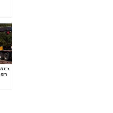
5 de
 em