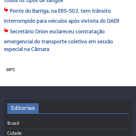
todos os tipos de sangue
Ponte do Barriga, na ERS-502, tem trânsito
interrompido para veículos após vistoria do DAER
Secretário Orion esclareceu contratação
emergencial do transporte coletivo em sessão
especial na Câmara
18°C
Editorias
Brasil
Cidade