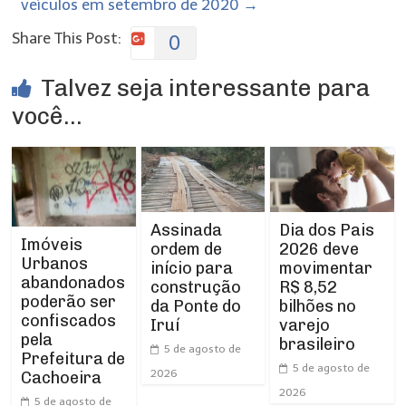
veículos em setembro de 2020
→
Share This Post:
0
Talvez seja interessante para
você...
Assinada
Dia dos Pais
Imóveis
ordem de
2026 deve
Urbanos
início para
movimentar
abandonados
construção
R$ 8,52
poderão ser
da Ponte do
bilhões no
confiscados
Iruí
varejo
pela
brasileiro
5 de agosto de
Prefeitura de
5 de agosto de
2026
Cachoeira
2026
5 de agosto de