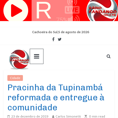
Pular
para
o
conteúdo
Cachoeira do Sul,5 de agosto de 2026
Cidade
Ultimas Noticias
Pracinha da Tupinambá
reformada e entregue à
comunidade
23 de dezembro de 2019
Carlos Simonetti
0
min read