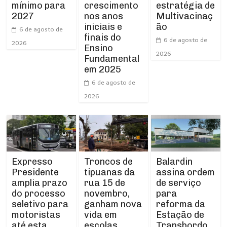
crescimento
mínimo para
estratégia de
nos anos
2027
Multivacinaç
iniciais e
ão
6 de agosto de
finais do
6 de agosto de
2026
Ensino
2026
Fundamental
em 2025
6 de agosto de
2026
Expresso
Troncos de
Balardin
Presidente
tipuanas da
assina ordem
amplia prazo
rua 15 de
de serviço
do processo
novembro,
para
seletivo para
ganham nova
reforma da
motoristas
vida em
Estação de
até esta
escolas
Transbordo