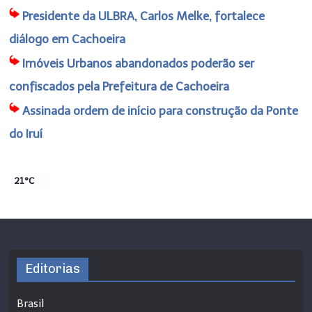
Presidente da ULBRA, Carlos Melke, fortalece
diálogo em Cachoeira
Imóveis Urbanos abandonados poderão ser
confiscados pela Prefeitura de Cachoeira
Assinada ordem de início para construção da Ponte
do Iruí
21°C
Editorias
Brasil