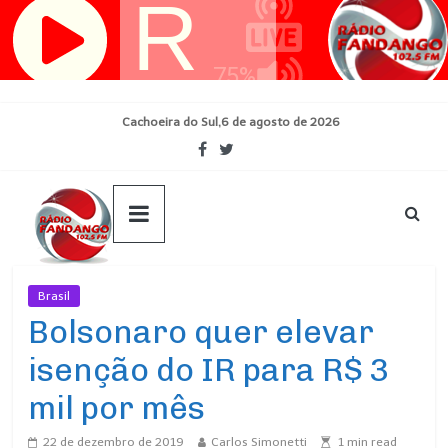
Pular
para
o
conteúdo
Cachoeira do Sul,6 de agosto de 2026
Brasil
Ultimas Noticias
Bolsonaro quer elevar
isenção do IR para R$ 3
mil por mês
22 de dezembro de 2019
Carlos Simonetti
1
min read