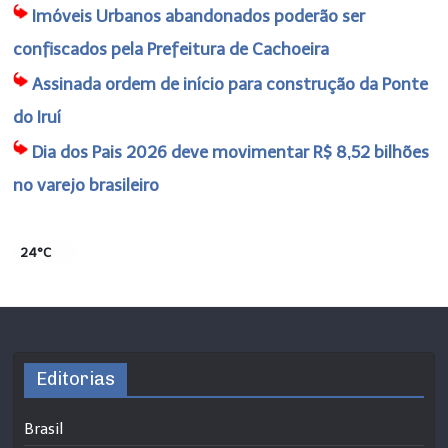
Imóveis Urbanos abandonados poderão ser
confiscados pela Prefeitura de Cachoeira
Assinada ordem de início para construção da Ponte
do Iruí
Dia dos Pais 2026 deve movimentar R$ 8,52 bilhões
no varejo brasileiro
24°C
Editorias
Brasil