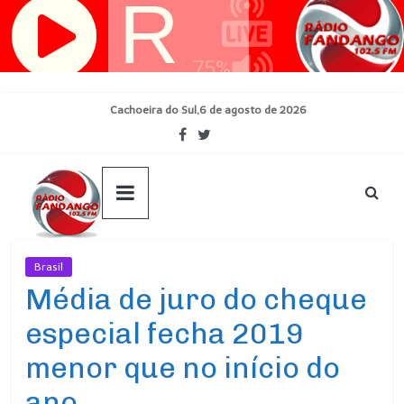
Pular
para
o
conteúdo
Cachoeira do Sul,6 de agosto de 2026
Brasil
Ultimas Noticias
Média de juro do cheque
especial fecha 2019
menor que no início do
ano