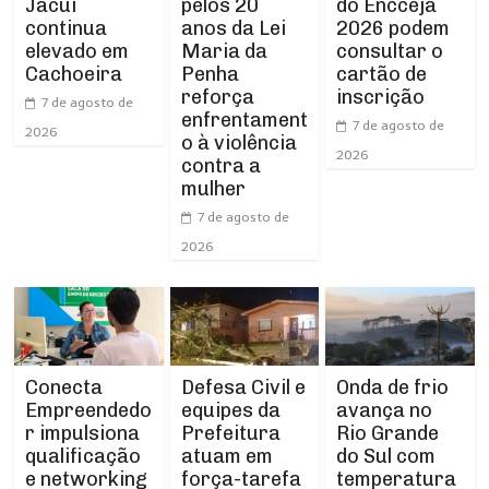
Jacuí
pelos 20
do Encceja
continua
anos da Lei
2026 podem
elevado em
Maria da
consultar o
Cachoeira
Penha
cartão de
reforça
inscrição
7 de agosto de
enfrentament
7 de agosto de
2026
o à violência
2026
contra a
mulher
7 de agosto de
2026
Conecta
Defesa Civil e
Onda de frio
Empreendedo
equipes da
avança no
r impulsiona
Prefeitura
Rio Grande
qualificação
atuam em
do Sul com
e networking
força-tarefa
temperatura