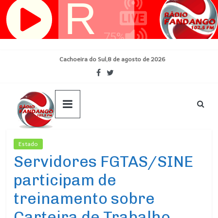
Pular
para
o
conteúdo
Cachoeira do Sul,8 de agosto de 2026
Estado
Ultimas Noticias
Servidores FGTAS/SINE
participam de
treinamento sobre
Carteira de Trabalho