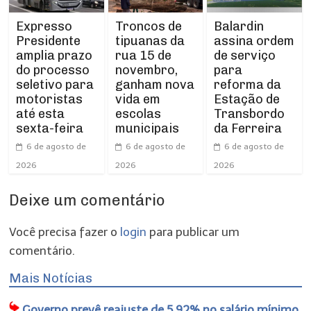
Expresso
Troncos de
Balardin
Presidente
tipuanas da
assina ordem
amplia prazo
rua 15 de
de serviço
do processo
novembro,
para
seletivo para
ganham nova
reforma da
motoristas
vida em
Estação de
até esta
escolas
Transbordo
sexta-feira
municipais
da Ferreira
6 de agosto de
6 de agosto de
6 de agosto de
2026
2026
2026
Deixe um comentário
Você precisa fazer o
login
para publicar um
comentário.
Mais Notícias
Governo prevê reajuste de 5,92% no salário mínimo