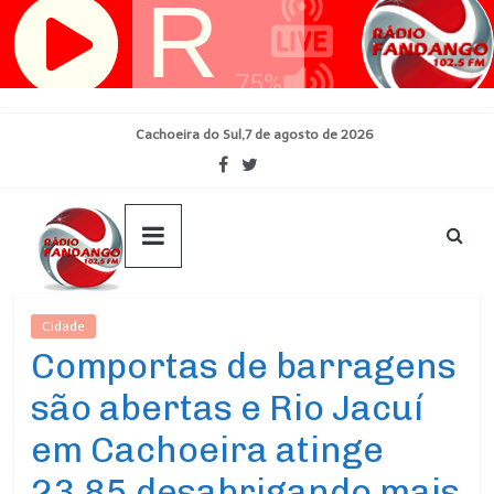
Pular
para
o
conteúdo
Cachoeira do Sul,7 de agosto de 2026
Cidade
Ultimas Noticias
Comportas de barragens
são abertas e Rio Jacuí
em Cachoeira atinge
23,85 desabrigando mais