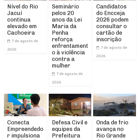
Nível do Rio
Seminário
Candidatos
Jacuí
pelos 20
do Encceja
continua
anos da Lei
2026 podem
elevado em
Maria da
consultar o
Cachoeira
Penha
cartão de
reforça
inscrição
7 de agosto de
enfrentament
7 de agosto de
2026
o à violência
2026
contra a
mulher
7 de agosto de
2026
Conecta
Defesa Civil e
Onda de frio
Empreendedo
equipes da
avança no
r impulsiona
Prefeitura
Rio Grande