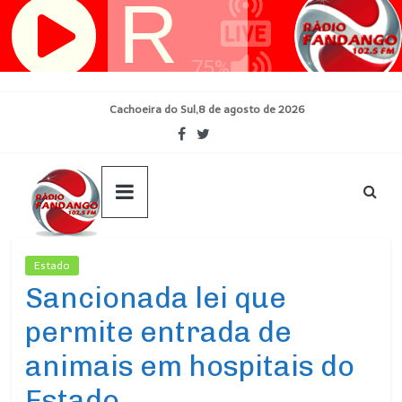
Pular
para
o
conteúdo
Cachoeira do Sul,8 de agosto de 2026
Estado
Ultimas Noticias
Sancionada lei que
permite entrada de
animais em hospitais do
Estado