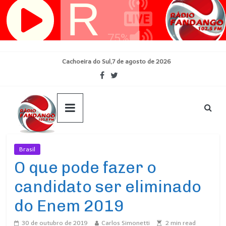
Pular
para
o
conteúdo
Cachoeira do Sul,7 de agosto de 2026
Brasil
Ultimas Noticias
O que pode fazer o
candidato ser eliminado
do Enem 2019
30 de outubro de 2019
Carlos Simonetti
2
min read