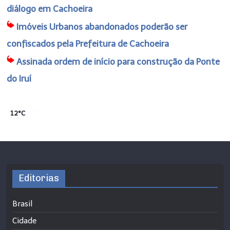
diálogo em Cachoeira
Imóveis Urbanos abandonados poderão ser
confiscados pela Prefeitura de Cachoeira
Assinada ordem de início para construção da Ponte
do Iruí
12°C
Editorias
Brasil
Cidade