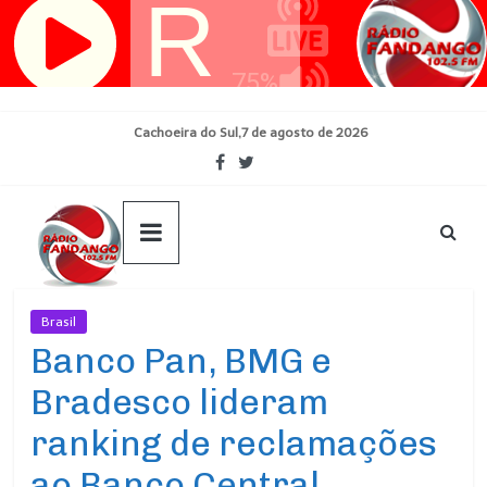
Pular
para
o
conteúdo
Cachoeira do Sul,7 de agosto de 2026
Brasil
Ultimas Noticias
Banco Pan, BMG e
Bradesco lideram
ranking de reclamações
ao Banco Central