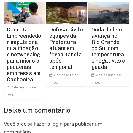
Conecta
Defesa Civil e
Onda de frio
Empreendedo
equipes da
avança no
r impulsiona
Prefeitura
Rio Grande
qualificação
atuam em
do Sul com
e networking
força-tarefa
temperatura
para micro e
após
s negativas e
pequenas
temporal
geada
empresas em
7 de agosto de
7 de agosto de
Cachoeira
2026
2026
7 de agosto de
2026
Deixe um comentário
Você precisa fazer o
login
para publicar um
comentário.