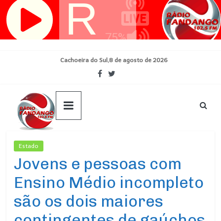
Pular
para
o
conteúdo
Cachoeira do Sul,8 de agosto de 2026
Estado
Ultimas Noticias
Jovens e pessoas com
Ensino Médio incompleto
são os dois maiores
contingentes de gaúchos