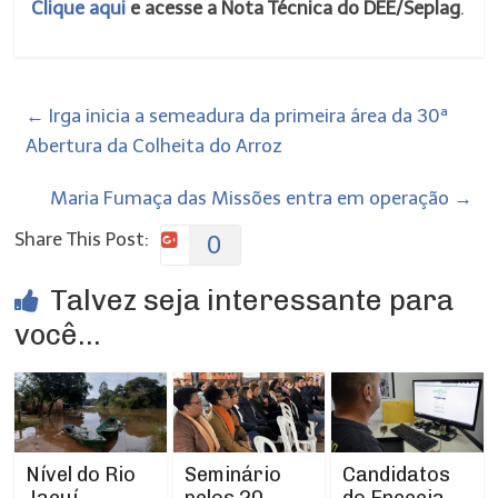
Clique aqui
e acesse a Nota Técnica do DEE/Seplag
.
←
Irga inicia a semeadura da primeira área da 30ª
Abertura da Colheita do Arroz
Maria Fumaça das Missões entra em operação
→
Share This Post:
0
Talvez seja interessante para
você...
Nível do Rio
Seminário
Candidatos
Jacuí
pelos 20
do Encceja