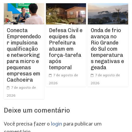
Conecta
Defesa Civil e
Onda de frio
Empreendedo
equipes da
avança no
r impulsiona
Prefeitura
Rio Grande
qualificação
atuam em
do Sul com
e networking
força-tarefa
temperatura
para micro e
após
s negativas e
pequenas
temporal
geada
empresas em
7 de agosto de
7 de agosto de
Cachoeira
2026
2026
7 de agosto de
2026
Deixe um comentário
Você precisa fazer o
login
para publicar um
comentário.