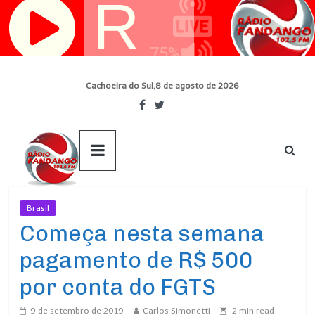
Pular
para
o
conteúdo
Cachoeira do Sul,8 de agosto de 2026
Brasil
Ultimas Noticias
Começa nesta semana
pagamento de R$ 500
por conta do FGTS
9 de setembro de 2019
Carlos Simonetti
2
min read