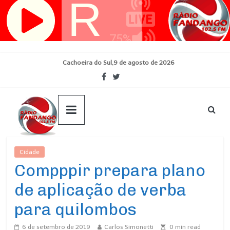
Pular
para
o
conteúdo
Cachoeira do Sul,9 de agosto de 2026
Cidade
Ultimas Noticias
Compppir prepara plano
de aplicação de verba
para quilombos
6 de setembro de 2019
Carlos Simonetti
0
min read