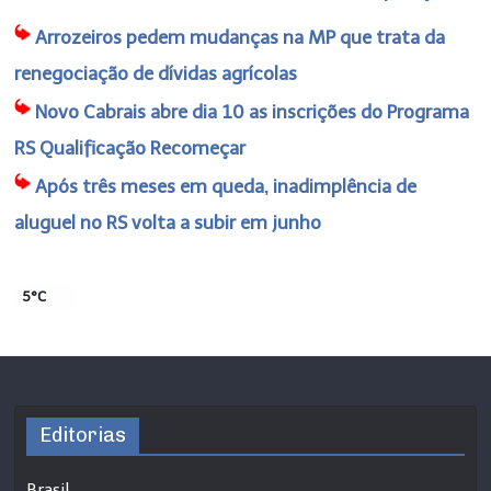
Arrozeiros pedem mudanças na MP que trata da
renegociação de dívidas agrícolas
Novo Cabrais abre dia 10 as inscrições do Programa
RS Qualificação Recomeçar
Após três meses em queda, inadimplência de
aluguel no RS volta a subir em junho
5°C
Editorias
Brasil