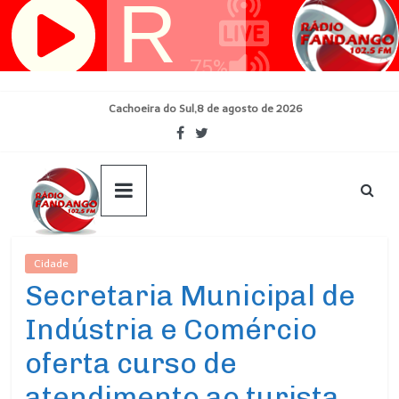
Pular
para
o
conteúdo
Cachoeira do Sul,8 de agosto de 2026
Cidade
Ultimas Noticias
Secretaria Municipal de
Indústria e Comércio
oferta curso de
atendimento ao turista