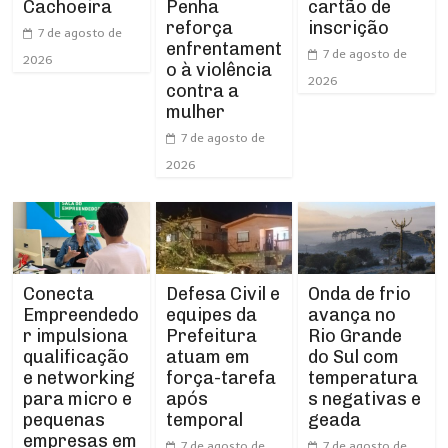
Cachoeira
Penha
cartão de
reforça
inscrição
7 de agosto de
enfrentament
7 de agosto de
2026
o à violência
2026
contra a
mulher
7 de agosto de
2026
Conecta
Defesa Civil e
Onda de frio
Empreendedo
equipes da
avança no
r impulsiona
Prefeitura
Rio Grande
qualificação
atuam em
do Sul com
e networking
força-tarefa
temperatura
para micro e
após
s negativas e
pequenas
temporal
geada
empresas em
7 de agosto de
7 de agosto de