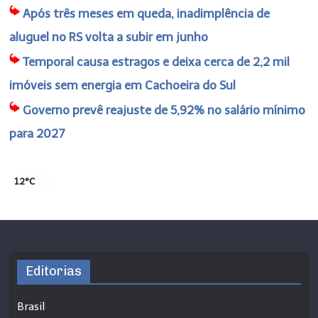
Após três meses em queda, inadimplência de
aluguel no RS volta a subir em junho
Temporal causa estragos e deixa cerca de 2,2 mil
imóveis sem energia em Cachoeira do Sul
Governo prevê reajuste de 5,92% no salário mínimo
para 2027
12°C
Editorias
Brasil