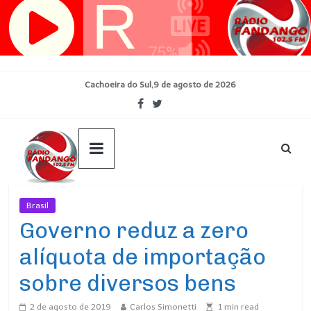
Pular
para
o
conteúdo
Cachoeira do Sul,9 de agosto de 2026
Brasil
Ultimas Noticias
Governo reduz a zero
alíquota de importação
sobre diversos bens
2 de agosto de 2019
Carlos Simonetti
1
min read