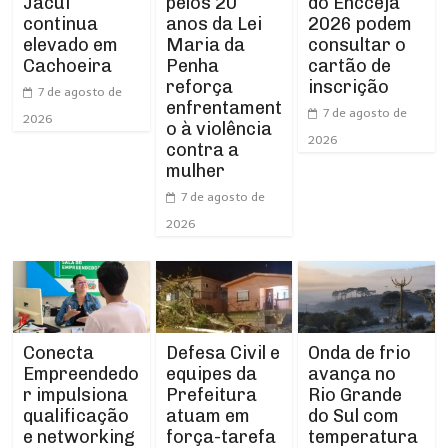
Jacuí
pelos 20
do Encceja
continua
anos da Lei
2026 podem
elevado em
Maria da
consultar o
Cachoeira
Penha
cartão de
reforça
inscrição
7 de agosto de
enfrentament
7 de agosto de
2026
o à violência
2026
contra a
mulher
7 de agosto de
2026
Conecta
Defesa Civil e
Onda de frio
Empreendedo
equipes da
avança no
r impulsiona
Prefeitura
Rio Grande
qualificação
atuam em
do Sul com
e networking
força-tarefa
temperatura