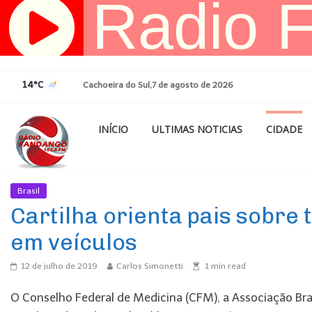
Pular
para
o
conteúdo
14°C
Cachoeira do Sul,7 de agosto de 2026
INÍCIO
ULTIMAS NOTICIAS
CIDADE
Brasil
Ultimas Noticias
Cartilha orienta pais sobre
em veículos
12 de julho de 2019
Carlos Simonetti
1
min read
O Conselho Federal de Medicina (CFM), a Associação Bra