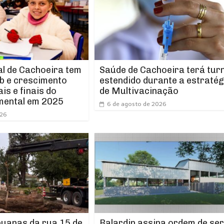
l de Cachoeira tem
Saúde de Cachoeira terá tur
b e crescimento
estendido durante a estratég
ais e finais do
de Multivacinação
mental em 2025
6 de agosto de 2026
026
puanas da rua 15 de
Balardin assina ordem de ser