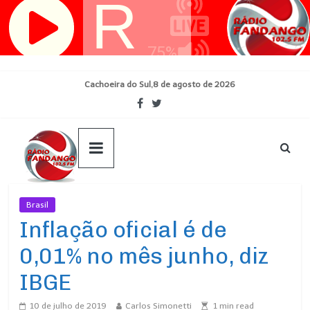
Pular
para
o
conteúdo
Cachoeira do Sul,8 de agosto de 2026
Brasil
Ultimas Noticias
Inflação oficial é de
0,01% no mês junho, diz
IBGE
10 de julho de 2019
Carlos Simonetti
1
min read