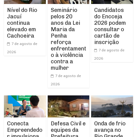
Nível do Rio
Seminário
Candidatos
Jacuí
pelos 20
do Encceja
continua
anos da Lei
2026 podem
elevado em
Maria da
consultar o
Cachoeira
Penha
cartão de
reforça
inscrição
7 de agosto de
enfrentament
7 de agosto de
2026
o à violência
2026
contra a
mulher
7 de agosto de
2026
Conecta
Defesa Civil e
Onda de frio
Empreendedo
equipes da
avança no
r impulsiona
Prefeitura
Rio Grande