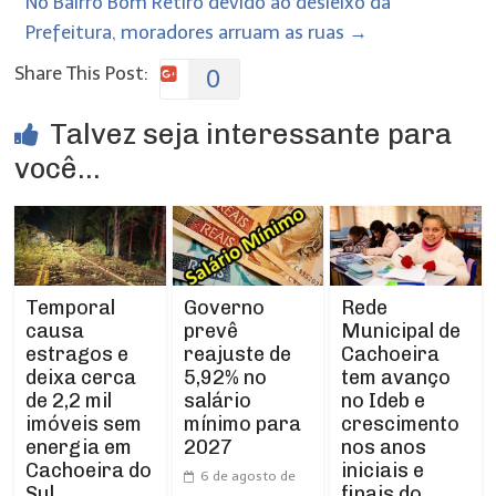
No Bairro Bom Retiro devido ao desleixo da
Prefeitura, moradores arruam as ruas
→
Share This Post:
0
Talvez seja interessante para
você...
Temporal
Rede
Governo
causa
Municipal de
prevê
estragos e
Cachoeira
reajuste de
deixa cerca
tem avanço
5,92% no
de 2,2 mil
no Ideb e
salário
imóveis sem
crescimento
mínimo para
energia em
nos anos
2027
Cachoeira do
iniciais e
6 de agosto de
Sul
finais do