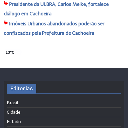
Presidente da ULBRA, Carlos Melke, fortalece
diálogo em Cachoeira
Imóveis Urbanos abandonados poderão ser
confiscados pela Prefeitura de Cachoeira
13°C
Editorias
Brasil
Cidade
Estado