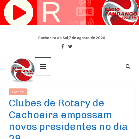
Pular
para
o
conteúdo
Cachoeira do Sul,7 de agosto de 2026
Cidade
Ultimas Noticias
Clubes de Rotary de
Cachoeira empossam
novos presidentes no dia
29