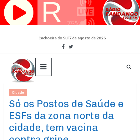
Pular
para
o
conteúdo
Cachoeira do Sul,7 de agosto de 2026
Cidade
Ultimas Noticias
Só os Postos de Saúde e
ESFs da zona norte da
cidade, tem vacina
contra gripe