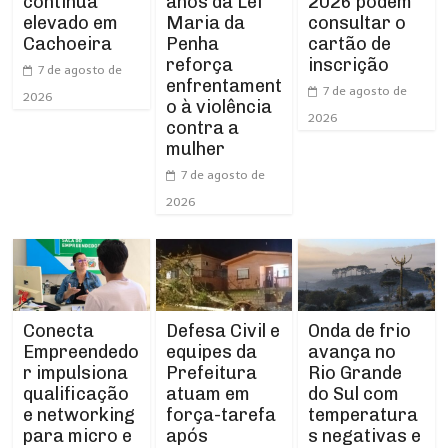
continua
anos da Lei
2026 podem
elevado em
Maria da
consultar o
Cachoeira
Penha
cartão de
reforça
inscrição
7 de agosto de
enfrentament
7 de agosto de
2026
o à violência
2026
contra a
mulher
7 de agosto de
2026
Conecta
Defesa Civil e
Onda de frio
Empreendedo
equipes da
avança no
r impulsiona
Prefeitura
Rio Grande
qualificação
atuam em
do Sul com
e networking
força-tarefa
temperatura
para micro e
após
s negativas e