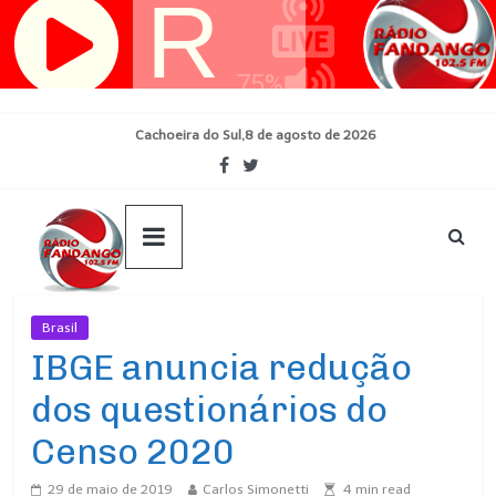
Pular
para
o
conteúdo
Cachoeira do Sul,8 de agosto de 2026
Brasil
Ultimas Noticias
IBGE anuncia redução
dos questionários do
Censo 2020
29 de maio de 2019
Carlos Simonetti
4
min read