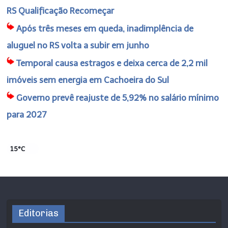
RS Qualificação Recomeçar
Após três meses em queda, inadimplência de
aluguel no RS volta a subir em junho
Temporal causa estragos e deixa cerca de 2,2 mil
imóveis sem energia em Cachoeira do Sul
Governo prevê reajuste de 5,92% no salário mínimo
para 2027
15°C
Editorias