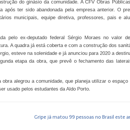
nstrução do ginásio da comunidade. A CFV Obras Públicas
a após ter sido abandonada pela empresa anterior. O pref
tários municipais, equipe diretiva, professores, pais e al
da pelo ex-deputado federal Sérgio Moraes no valor d
ura. A quadra já está coberta e com a construção dos sanit
ergio, esteve na solenidade e já anunciou para 2020 a desti
unda etapa da obra, que prevê o fechamento das laterai
 obra alegrou a comunidade, que planeja utilizar o espaço
r usado pelos estudantes da Aldo Porto.
Gripe já matou 99 pessoas no Brasil este 