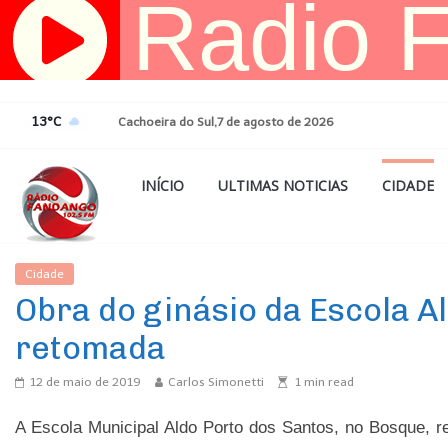
Pular
para
o
conteúdo
13°C
Cachoeira do Sul,7 de agosto de 2026
INÍCIO
ULTIMAS NOTICIAS
CIDADE
Cidade
Ultimas Noticias
Obra do ginásio da Escola A
retomada
12 de maio de 2019
Carlos Simonetti
1
min read
A Escola Municipal Aldo Porto dos Santos, no Bosque, re