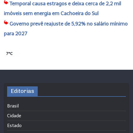
Temporal causa estragos e deixa cerca de 2,2 mil
imóveis sem energia em Cachoeira do Sul
Governo prevê reajuste de 5,92% no salário mínimo
para 2027
7°C
Editorias
Brasil
Cidade
Estado