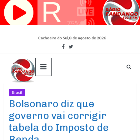
Pular
para
o
conteúdo
Cachoeira do Sul,8 de agosto de 2026
Brasil
Ultimas Noticias
Bolsonaro diz que
governo vai corrigir
tabela do Imposto de
Renda