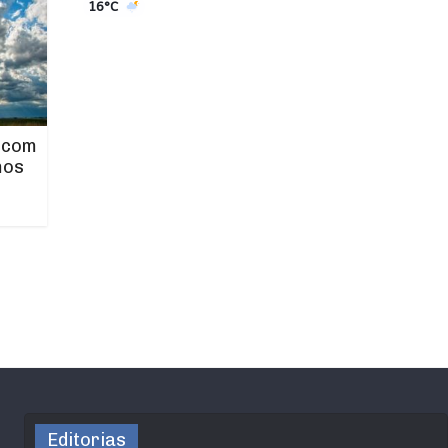
16°C
 com
mos
Editorias