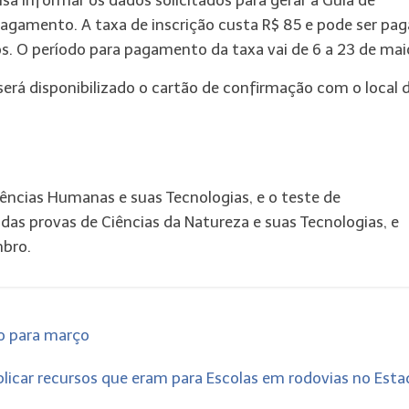
isa informar os dados solicitados para gerar a Guia de
agamento. A taxa de inscrição custa R$ 85 e pode ser pag
os. O período para pagamento da taxa vai de 6 a 23 de mai
rá disponibilizado o cartão de confirmação com o local 
iências Humanas e suas Tecnologias, e o teste de
das provas de Ciências da Natureza e suas Tecnologias, e
mbro.
ro para março
plicar recursos que eram para Escolas em rodovias no Est