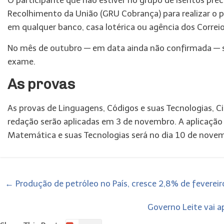
O participante que não estiver no grupo de isentos prec
Recolhimento da União (GRU Cobrança) para realizar o p
em qualquer banco, casa lotérica ou agência dos Correi
No mês de outubro — em data ainda não confirmada — se
exame.
As provas
As provas de Linguagens, Códigos e suas Tecnologias, C
redação serão aplicadas em 3 de novembro. A aplicação 
Matemática e suas Tecnologias será no dia 10 de nove
←
Produção de petróleo no País, cresce 2,8% de feverei
Governo Leite vai a