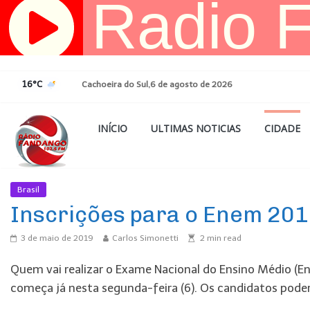
Pular
para
o
conteúdo
16°C
Cachoeira do Sul,6 de agosto de 2026
INÍCIO
ULTIMAS NOTICIAS
CIDADE
Brasil
Ultimas Noticias
Inscrições para o Enem 201
3 de maio de 2019
Carlos Simonetti
2
min read
Quem vai realizar o Exame Nacional do Ensino Médio (En
começa já nesta segunda-feira (6). Os candidatos poder