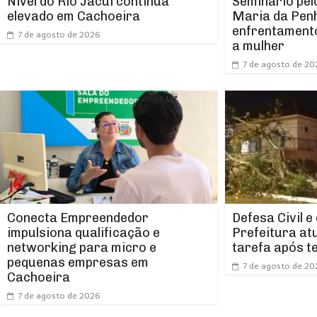
Nível do Rio Jacuí continua
Seminário pel
elevado em Cachoeira
Maria da Pen
enfrentamento
7 de agosto de 2026
a mulher
7 de agosto de 20
Conecta Empreendedor
Defesa Civil e
impulsiona qualificação e
Prefeitura at
networking para micro e
tarefa após t
pequenas empresas em
7 de agosto de 20
Cachoeira
7 de agosto de 2026