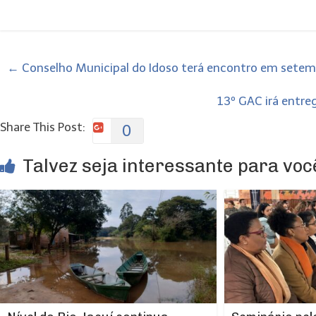
←
Conselho Municipal do Idoso terá encontro em sete
13º GAC irá entre
Share This Post:
0
Talvez seja interessante para você