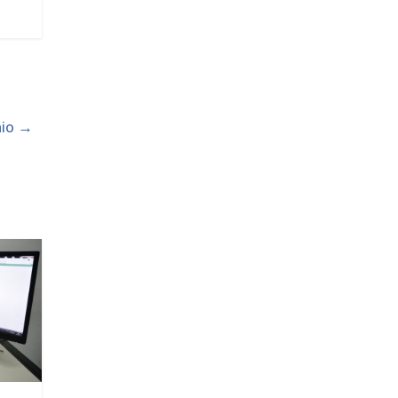
aio
→