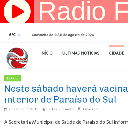
Pular
para
o
conteúdo
6°C
Cachoeira do Sul,8 de agosto de 2026
INÍCIO
ULTIMAS NOTICIAS
CIDADE
Estado
Ultimas Noticias
Neste sábado haverá vacina
interior de Paraíso do Sul
2 de maio de 2019
Carlos Simonetti
1
min read
A Secretaria Municipal de Saúde de Paraíso do Sul inf