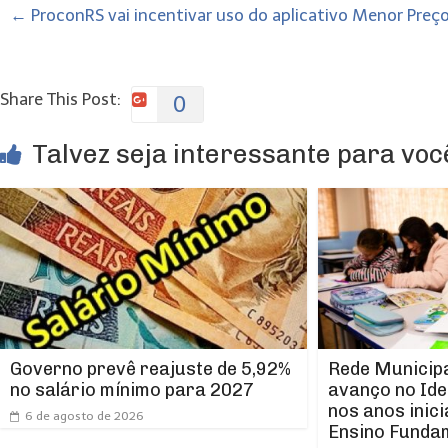
←
ProconRS vai incentivar uso do aplicativo Menor Pre
Share This Post:
0
Talvez seja interessante para você
Rede Municipa
Governo prevê reajuste de 5,92%
avanço no Ide
no salário mínimo para 2027
nos anos inici
6 de agosto de 2026
Ensino Funda