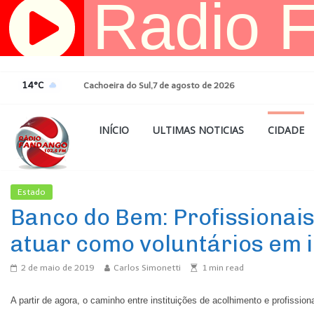
Pular
para
o
conteúdo
14°C
Cachoeira do Sul,7 de agosto de 2026
INÍCIO
ULTIMAS NOTICIAS
CIDADE
Estado
Ultimas Noticias
Banco do Bem: Profissionai
atuar como voluntários em i
2 de maio de 2019
Carlos Simonetti
1
min read
A partir de agora, o caminho entre instituições de acolhimento e profissio