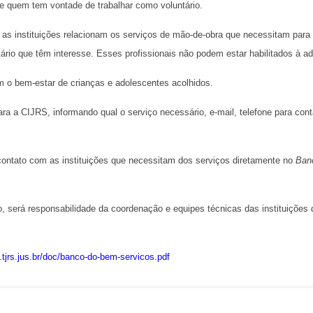
de quem tem vontade de trabalhar como voluntário.
 as instituições relacionam os serviços de mão-de-obra que necessitam para
ário que têm interesse. Esses profissionais não podem estar habilitados à a
 o bem-estar de crianças e adolescentes acolhidos.
ara a CIJRS, informando qual o serviço necessário, e-mail, telefone para cont
contato com as instituições que necessitam dos serviços diretamente no
Ban
 será responsabilidade da coordenação e equipes técnicas das instituições 
jij.tjrs.jus.br/doc/banco-do-bem-servicos.pdf