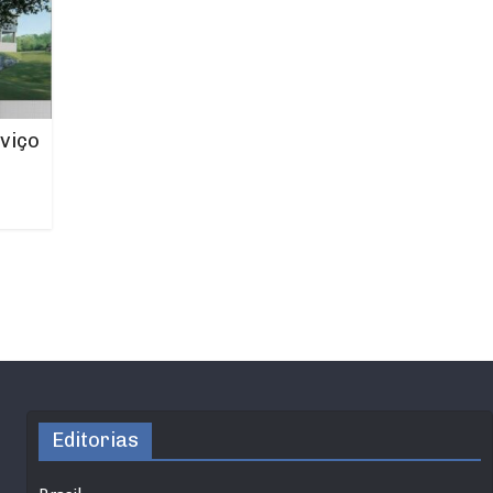
viço
Editorias