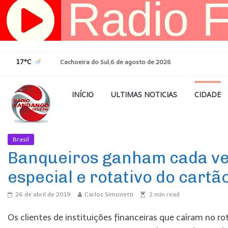
Pular
para
o
conteúdo
17°C
Cachoeira do Sul,6 de agosto de 2026
INÍCIO
ULTIMAS NOTICIAS
CIDADE
Brasil
Ultimas Noticias
Banqueiros ganham cada ve
especial e rotativo do car
26 de abril de 2019
Carlos Simonetti
2
min read
Os clientes de instituições financeiras que caíram no r