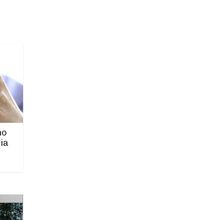
no
ia